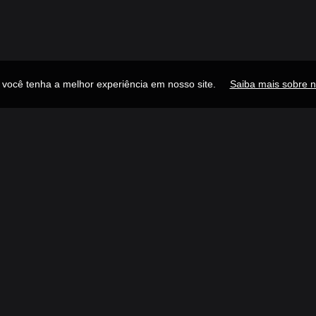
e você tenha a melhor experiência em nosso site.
Saiba mais sobre n
Publicidade
Navegue
Links R
Descubra
Ínicio
Gênero
Sobre
Ranking
Adicion
Estações
Contat