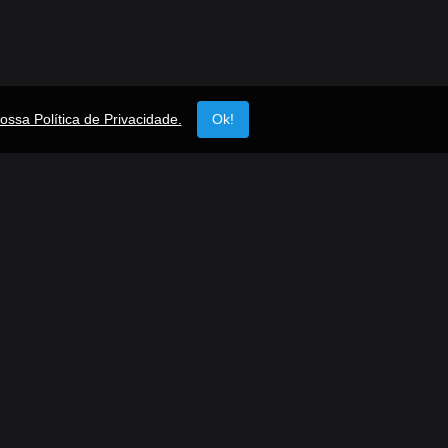
ossa Política de Privacidade.
Ok!
ápidos
Siga-nos
Facebook
TikTok
Instagram
Twitter
Youtube
ar Rádio
o