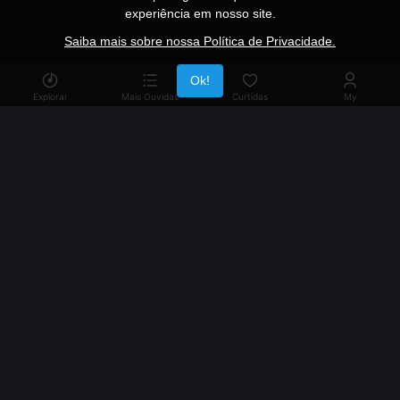
experiência em nosso site.
Saiba mais sobre nossa Política de Privacidade.
Publicidade
Ok!
Explorar
Mais Ouvidas
Curtidas
My
Reviva a nostalgia dos anos 90 com nossa extensa coleção
de rádios dessa época, reunindo os maiores hits que
definiram uma geração.