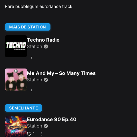
Rare bubblegum eurodance track
MAIS DE STATION
Techno Radio
Station
Me And My – So Many Times
Station
SEMELHANTE
Eurodance 90 Ep.40
Station
1