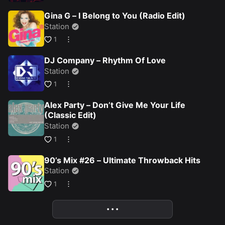
Gina G – I Belong to You (Radio Edit)
Station
1
DJ Company – Rhythm Of Love
Station
1
Alex Party – Don’t Give Me Your Life
(Classic Edit)
Station
1
90’s Mix #26 – Ultimate Throwback Hits
Station
1
• • •
More