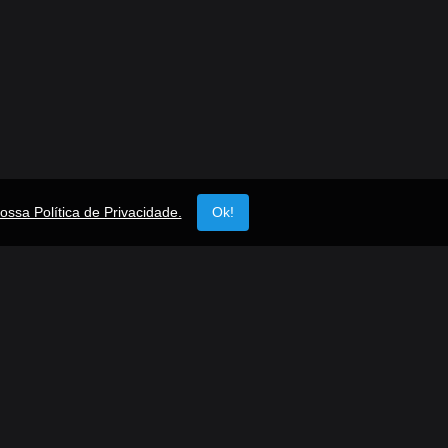
ossa Política de Privacidade.
Ok!
ápidos
Siga-nos
Facebook
TikTok
Instagram
Twitter