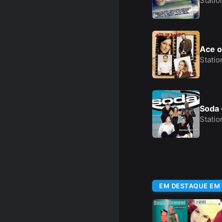
Statio
Ace o
Statio
Soda 
Statio
EM DESTAQUE EM