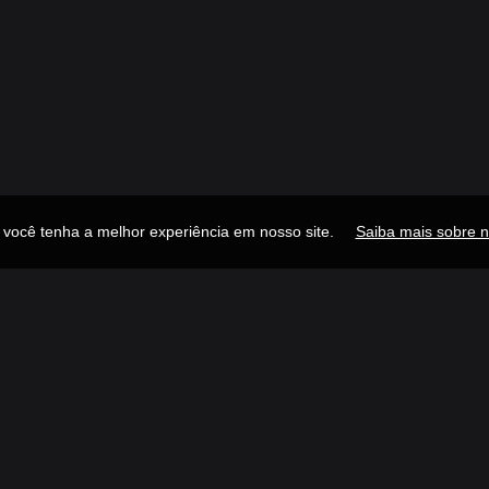
e você tenha a melhor experiência em nosso site.
Saiba mais sobre n
Publicidade
Navegue
Links R
Descubra
Ínicio