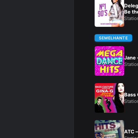
Deleg
Be th
Statio
SEMELHANTE
Jane 
Statio
Bass 
Statio
ATC –