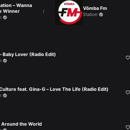
ation – Wanna
Võmba Fm
e Winner
Station
n
– Baby Lover (Radio Edit)
n
Culture feat. Gina-G – Love The Life (Radio Edit)
n
 Around the World