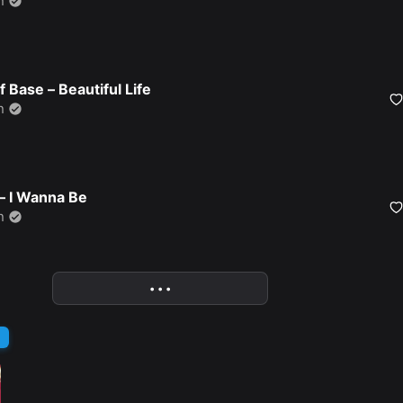
n
f Base – Beautiful Life
n
– I Wanna Be
n
• • •
More