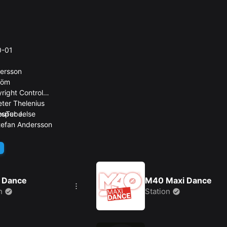
B
0-01
dersson
röm
opyright Control
eter Thelenius
esper Jelse
ouTube.
Stefan Andersson
 Dance
M40 Maxi Dance
n
Station