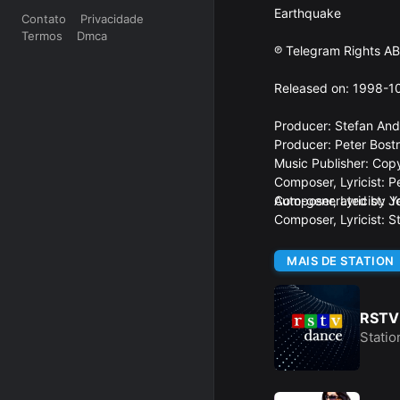
Earthquake
Contato
Privacidade
Termos
Dmca
℗ Telegram Rights A
Released on: 1998-1
Producer: Stefan An
Producer: Peter Bost
Music Publisher: C
Composer, Lyricist: P
Composer, Lyricist: J
Auto-generated by Y
Composer, Lyricist: 
MAIS DE STATION
RSTV
Statio