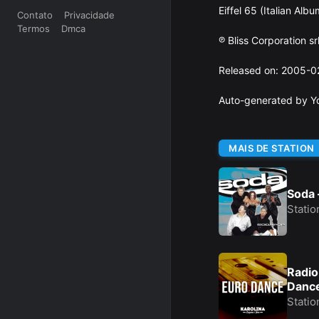
Eiffel 65 (Italian Albu
Contato
Privacidade
Termos
Dmca
℗ Bliss Corporation sr
Released on: 2005-0
Auto-generated by Y
MAIS DE STATION
Soda
Statio
Radio
Danc
Statio