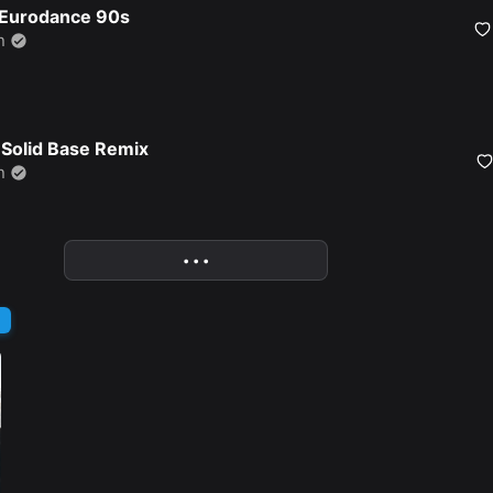
 Eurodance 90s
n
– Solid Base Remix
n
• • •
More