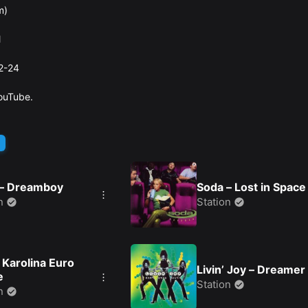
m)
l
2-24
ouTube.
 – Dreamboy
Soda – Lost in Space
n
Station
 Karolina Euro
Livin’ Joy – Dreamer
e
Station
n