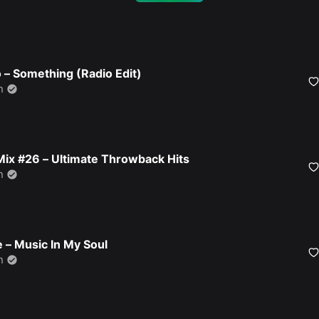
 – Something (Radio Edit)
n
Mix #26 – Ultimate Throwback Hits
n
ie – Music In My Soul
n