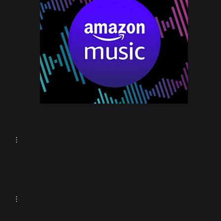
Taleesa – Fall in Love
(Beat Mix)
Station
Mr. John – Get It On
(Extended Mix)
Station