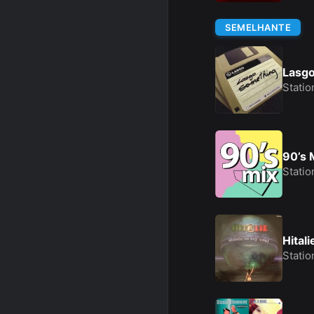
SEMELHANTE
Lasgo
Statio
90’s 
Statio
Hital
Statio