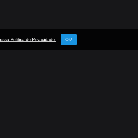
ossa Política de Privacidade.
Ok!
ápidos
Siga-nos
Facebook
TikTok
Instagram
Twitter
Youtube
ar Rádio
o