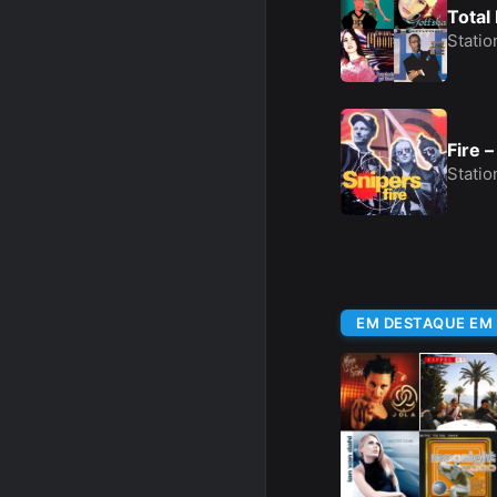
Total
Statio
Fire 
Statio
EM DESTAQUE EM