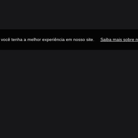
e você tenha a melhor experiência em nosso site.
Saiba mais sobre n
Publicidade
Navegue
Links R
Descubra
Ínicio
Gênero
Sobre
Ranking
Adicion
Estações
Contat