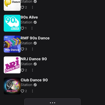
Station
2
90s Alive
Station
1
RMF 90s Dance
Station
3
NRJ Dance 90
Station
2
Club Dance 90
Station
2
• • •
More