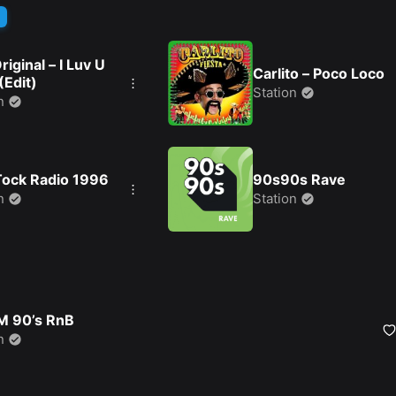
iginal – I Luv U
Carlito – Poco Loco
(Edit)
Station
n
Tock Radio 1996
90s90s Rave
n
Station
M 90’s RnB
n