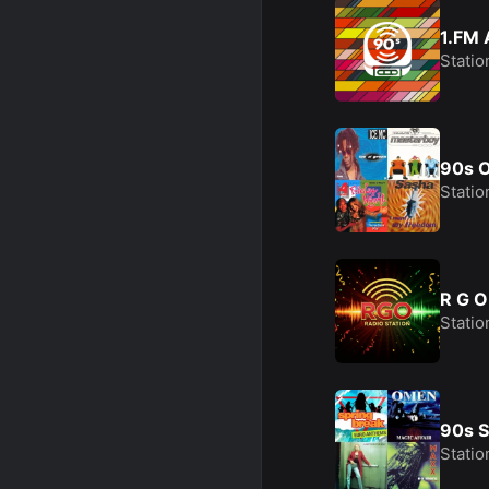
1.FM 
Statio
90s O
Statio
R G O
Statio
90s 
Statio