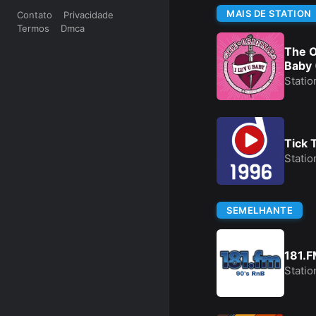
MAIS DE STATION
Contato
Privacidade
Termos
Dmca
The Or
Baby 
Statio
Tick 
Statio
SEMELHANTE
181.F
Statio