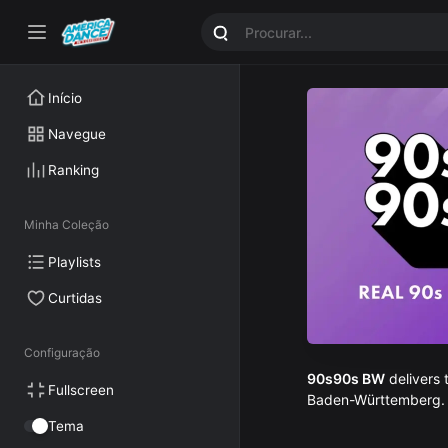
Início
Navegue
Ranking
Minha Coleção
Playlists
Curtidas
Configuração
90s90s BW
delivers 
Fullscreen
Baden-Württemberg. T
Tema