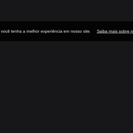
e você tenha a melhor experiência em nosso site.
Saiba mais sobre n
Publicidade
Navegue
Links R
Descubra
Ínicio
Gênero
Sobre
Ranking
Adicion
Estações
Contat
 dos anos 90 com nossa extensa