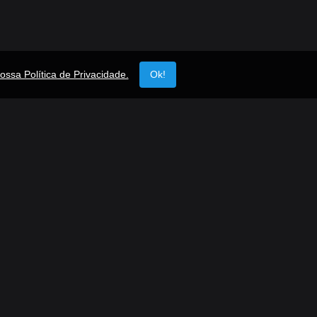
ossa Política de Privacidade.
Ok!
ápidos
Siga-nos
Facebook
TikTok
Instagram
Twitter
Youtube
ar Rádio
o