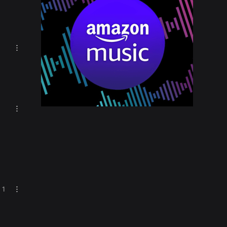
Alice DJ – Back in My
Life
Station
Fantasy Italo Dance
Radio
Station
1