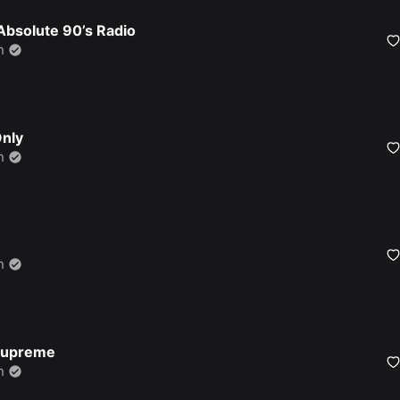
Absolute 90’s Radio
n
nly
n
n
Supreme
n